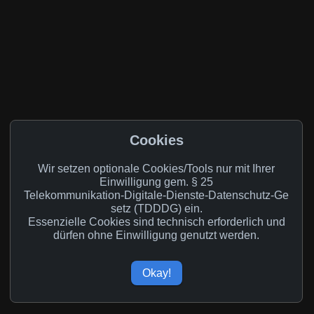
Cookies
Wir setzen optionale Cookies/Tools nur mit Ihrer
Einwilligung gem. § 25
Telekommunikation‑Digitale‑Dienste‑Datenschutz‑Ge
setz (TDDDG) ein.
Essenzielle Cookies sind technisch erforderlich und
dürfen ohne Einwilligung genutzt werden.
Impressum
|
Datenschutzerklärung
|
AGB
|
Okay!
Community‑Richtlinien
|
Cookie‑Einstellungen
© 2021-2026 Flexcademy, alle Rechte vorbehalten